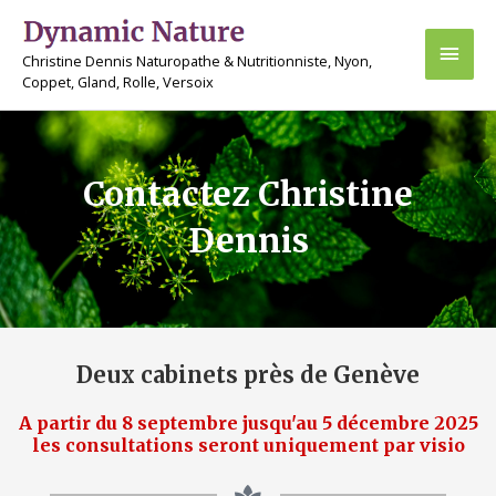
Aller
Men
au
Christine Dennis Naturopathe & Nutritionniste, Nyon,
contenu
princ
Coppet, Gland, Rolle, Versoix
Contactez Christine
Dennis
Deux cabinets près de Genève
A partir du 8 septembre jusqu'au 5 décembre 2025
les consultations seront uniquement par visio