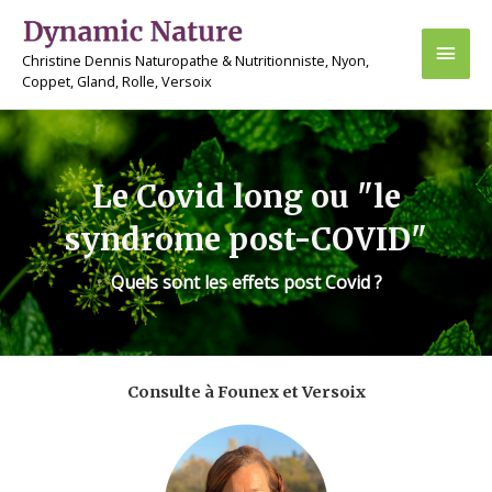
Aller
Men
au
Christine Dennis Naturopathe & Nutritionniste, Nyon,
contenu
princ
Coppet, Gland, Rolle, Versoix
Le Covid long ou "le
syndrome post-COVID"
Quels sont les effets post Covid ?
Consulte à Founex et Versoix