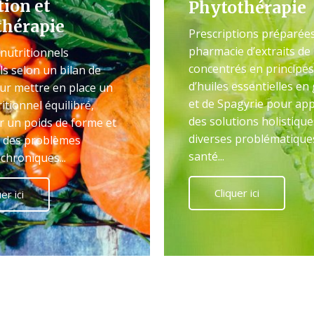
tion et
Phytothérapie
thérapie
Prescriptions préparée
pharmacie d’extraits de
 nutritionnels
concentrés en principes 
ls selon un bilan de
d’huiles essentielles en
ur mettre en place un
et de Spagyrie pour ap
itionnel équilibré,
des solutions holistique
r un poids de forme et
diverses problématique
 des problèmes
santé...
 chroniques...
Cliquer ici
er ici