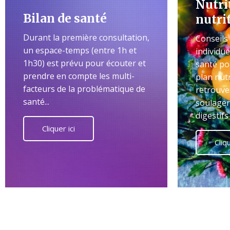
Nutri
Bilan de santé
nutri
Durant la première consultation,
Conseils
un espace-temps (entre 1h et
individue
1h30) est prévu pour écouter et
santé po
prendre en compte les multi-
plan nutr
facteurs de la problématique de
retrouve
santé...
soulager
digestifs
Cliquer ici
Cliqu