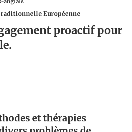
s-anglais
Traditionnelle Européenne
gagement proactif pour
le.
thodes et thérapies
 divers problèmes de