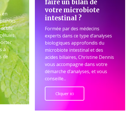
faire un bilan de
votre microbiote
s en
intestinal ?
 plantes
actifs,
Formée par des médecins
 gélules
experts dans ce type d’analyses
porter
biologiques approfondis du
s à
microbiote intestinal et des
s de
acides biliaires, Christine Dennis
vous accompagne dans votre
démarche d’analyses, et vous
conseille...
Cliquer ici