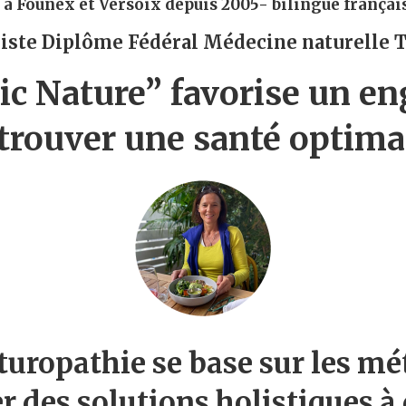
 à Founex et Versoix depuis 2005- bilingue françai
iste Diplôme Fédéral Médecine naturelle 
 Nature” favorise un en
trouver une santé optima
turopathie se base sur les mé
r des solutions holistiques à