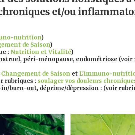
chroniques et/ou inflammatoi
uno-nutrition
)
ement de Saison
)
ue :
Nutrition et Vitalité
)
struel, péri-ménopause, endométriose (voir 
:
Changement de Saison
et
L’immuno-nutriti
r rubriques :
soulager vos douleurs chronique
-in/burn-out, déprime/dépression :
(voir rubri