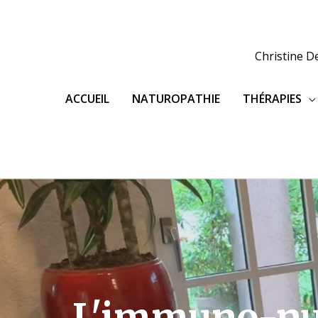
Aller
au
contenu
Christine D
ACCUEIL
NATUROPATHIE
THÉRAPIES
L'immuno-nu